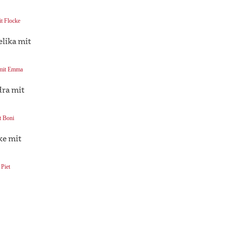
it Flocke
 mit Emma
t Boni
 Piet