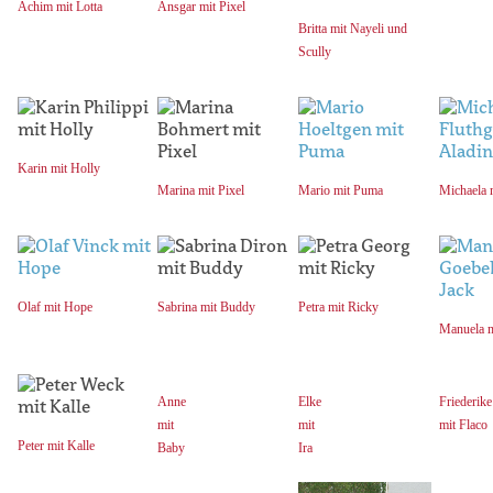
Achim mit Lotta
Ansgar mit Pixel
Britta mit Nayeli und
Scully
Karin mit Holly
Marina mit Pixel
Mario mit Puma
Michaela 
Olaf mit Hope
Sabrina mit Buddy
Petra mit Ricky
Manuela m
Anne
Elke
Friederike
mit
mit
mit Flaco
Peter mit Kalle
Baby
Ira