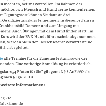
 möchten, bei uns vorstellen. Im Rahmen der
 möchten wir Mensch und Hund gerne kennenlernen.
 Eignungstest können Sie dann an drei
ualifizierungskurs teilnehmen. In diesem erfahren
s Krankheitsbild Demenz und zum Umgang mit
menz. Auch Übungen mit dem Hund finden statt. Im
n Kurs wird der BVZ-Hundeführerschein abgenommen.
nden, werden Sie in den Besuchsdienst vermittelt und
ürlich begleitet.
Sie
alle Termine für die Eignungstestung sowie der
enden. Eine vorherige Anmeldung ist erforderlich.
gskurs „4 Pfoten für Sie“ gilt gemäß § 8 AnFöVO als
ng nach § 45a SGB XI.
weitere Informationen:
 95 - 10
@alexianer.de