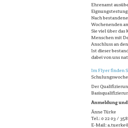
Ehrenamt ausüben
Eignungstestung
Nach bestandenem
Wochenenden am Q
Sie viel über da
Menschen mit De
Anschluss an de
Ist dieser besta
dabei von uns nat
Im Flyer finden 
Schulungswochen
Der Qualifizierun
Basisqualifizieru
Anmeldung und 
Änne Türke
Tel.: 0 22 03 / 358
E-Mail: a.tuerke